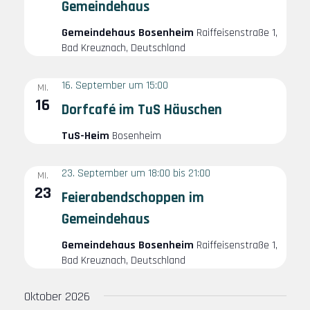
u
e
Gemeindehaus
n
n
Gemeindehaus Bosenheim
Raiffeisenstraße 1,
d
-
Bad Kreuznach, Deutschland
A
N
n
a
16. September um 15:00
MI.
s
v
16
Dorfcafé im TuS Häuschen
i
i
TuS-Heim
Bosenheim
c
g
h
a
23. September um 18:00
bis
21:00
MI.
t
t
23
Feierabendschoppen im
e
i
Gemeindehaus
n
o
Gemeindehaus Bosenheim
Raiffeisenstraße 1,
,
n
Bad Kreuznach, Deutschland
N
a
Oktober 2026