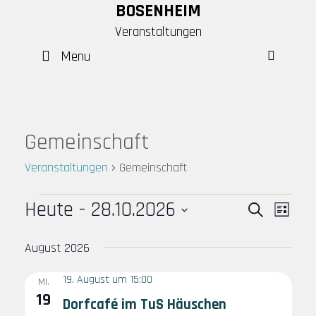
Skip
BOSENHEIM
to
Veranstaltungen
content
Menu
SEAR
Gemeinschaft
Veranstaltungen
Gemeinschaft
Veranstaltungen
Heute
 - 
28.10.2026
V
V
S
L
e
e
u
D
i
August 2026
c
r
r
a
s
h
a
a
t
t
19. August um 15:00
MI.
e
u
n
n
e
19
Dorfcafé im TuS Häuschen
m
s
s