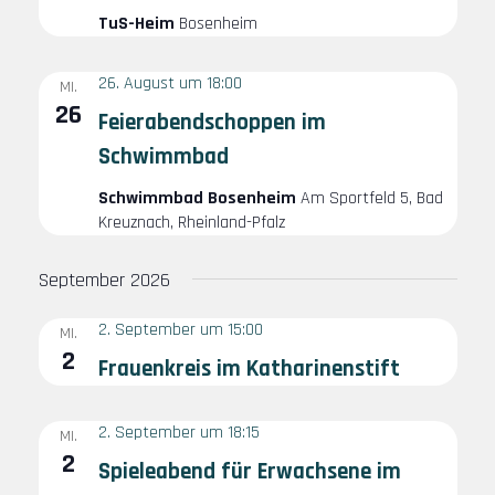
w
TuS-Heim
Bosenheim
t
t
ä
a
a
h
26. August um 18:00
MI.
l
l
l
26
Feierabendschoppen im
t
t
e
Schwimmbad
u
u
n
n
n
.
Schwimmbad Bosenheim
Am Sportfeld 5, Bad
Kreuznach, Rheinland-Pfalz
g
g
e
A
September 2026
n
n
S
s
2. September um 15:00
MI.
2
u
i
Frauenkreis im Katharinenstift
c
c
h
h
2. September um 18:15
MI.
e
t
2
Spieleabend für Erwachsene im