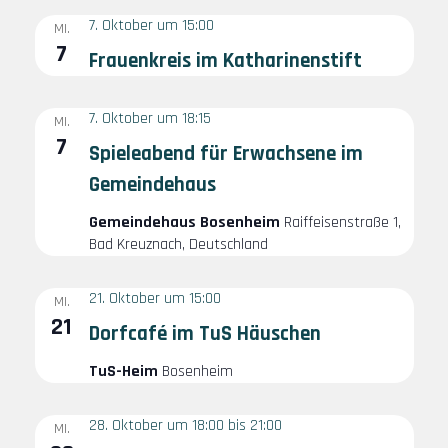
v
7. Oktober um 15:00
i
MI.
7
Frauenkreis im Katharinenstift
g
a
t
7. Oktober um 18:15
MI.
7
i
Spieleabend für Erwachsene im
o
Gemeindehaus
n
Gemeindehaus Bosenheim
Raiffeisenstraße 1,
Bad Kreuznach, Deutschland
21. Oktober um 15:00
MI.
21
Dorfcafé im TuS Häuschen
TuS-Heim
Bosenheim
28. Oktober um 18:00
bis
21:00
MI.