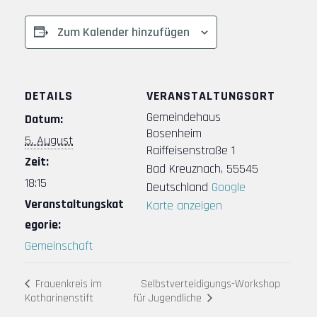
Zum Kalender hinzufügen
DETAILS
VERANSTALTUNGSORT
Gemeindehaus
Datum:
Bosenheim
5. August
Raiffeisenstraße 1
Zeit:
Bad Kreuznach
,
55545
18:15
Deutschland
Google
Veranstaltungskat
Karte anzeigen
egorie:
Gemeinschaft
Frauenkreis im
Selbstverteidigungs-Workshop
für Jugendliche
Katharinenstift