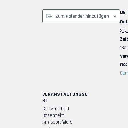
DE
Zum Kalender hinzufügen
Dat
29. 
Zeit
18:0
Ver
rie:
Gem
VERANSTALTUNGSO
RT
Schwimmbad
Bosenheim
Am Sportfeld 5