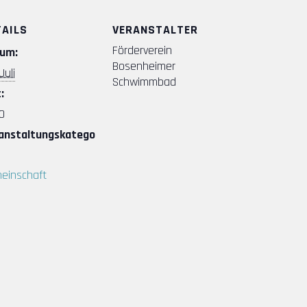
TAILS
VERANSTALTER
Förderverein
um:
Bosenheimer
Juli
Schwimmbad
:
0
anstaltungskatego
einschaft