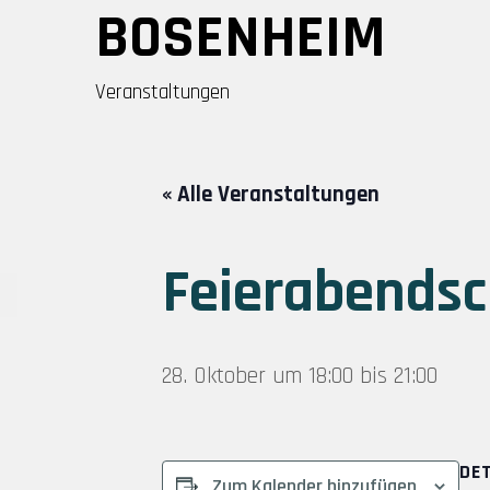
Skip
BOSENHEIM
to
content
Veranstaltungen
« Alle Veranstaltungen
Feierabends
28. Oktober um 18:00
bis
21:00
DE
Zum Kalender hinzufügen