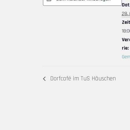
Dat
28.
Zeit
18:0
Ver
rie:
Gem
Dorfcafé im TuS Häuschen