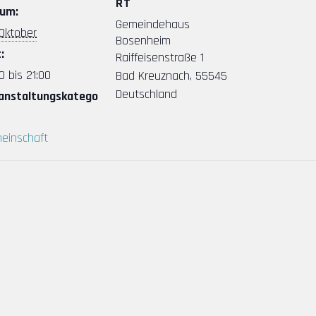
RT
um:
Gemeindehaus
 Oktober
Bosenheim
:
Raiffeisenstraße 1
0 bis 21:00
Bad Kreuznach
,
55545
Deutschland
anstaltungskatego
einschaft