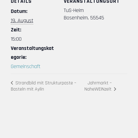
DETAILS
VERANSTALTUNGSORT
TuS-Heim
Datum:
Bosenheim
,
55545
19. August
Zeit:
15:00
Veranstaltungskat
egorie:
Gemeinschaft
Strandbild mit Strukturpaste –
Jahrmarkt –
NaheWEINzelt
Basteln mit Aylin