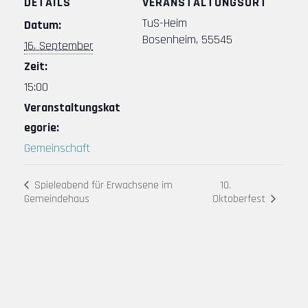
DETAILS
VERANSTALTUNGSORT
TuS-Heim
Datum:
Bosenheim
,
55545
16. September
Zeit:
15:00
Veranstaltungskat
egorie:
Gemeinschaft
Spieleabend für Erwachsene im
10.
Oktoberfest
Gemeindehaus