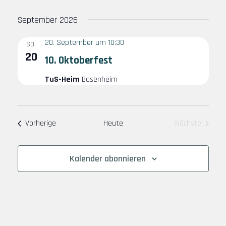
w
t
t
September 2026
ä
a
a
h
l
l
20. September um 10:30
SO.
l
20
t
t
10. Oktoberfest
e
u
u
n
TuS-Heim
Bosenheim
n
n
.
g
g
e
A
Veranstaltungen
Vorherige
Heute
Nächste
n
n
Veranstalt
S
s
Kalender abonnieren
u
i
c
c
h
h
e
t