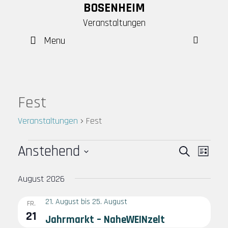
Skip
BOSENHEIM
to
Veranstaltungen
content
Menu
SEAR
Fest
Veranstaltungen
Fest
Veranstaltungen
Anstehend
V
V
S
L
e
e
u
D
i
August 2026
c
r
r
a
s
h
a
a
t
t
21. August
bis
25. August
FR.
e
u
n
n
e
21
Jahrmarkt – NaheWEINzelt
m
s
s