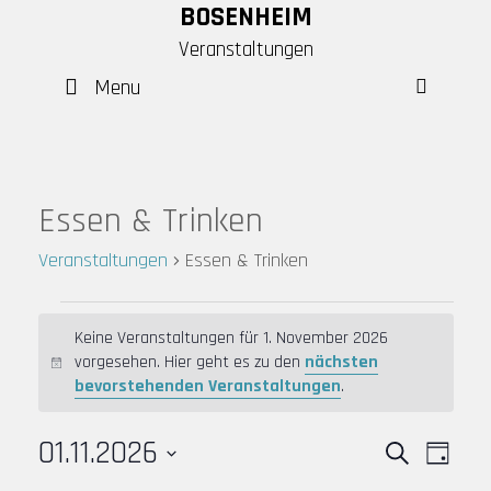
Skip
BOSENHEIM
to
Veranstaltungen
content
Menu
SEAR
Essen & Trinken
Veranstaltungen
Essen & Trinken
Veranstaltungen
Keine Veranstaltungen für 1. November 2026
für
vorgesehen. Hier geht es zu den
nächsten
H
1.
bevorstehenden Veranstaltungen
.
i
November
n
2026
01.11.2026
w
V
V
S
T
e
e
e
u
D