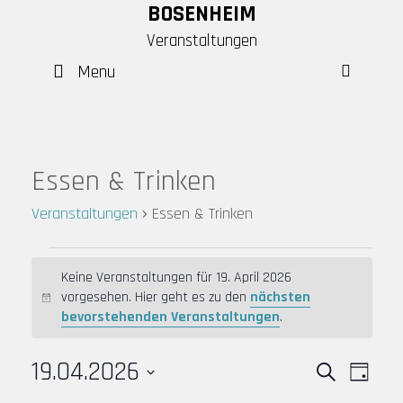
Skip
BOSENHEIM
to
Veranstaltungen
content
Menu
SEAR
Essen & Trinken
Veranstaltungen
Essen & Trinken
Veranstaltungen
Keine Veranstaltungen für 19. April 2026
für
vorgesehen. Hier geht es zu den
nächsten
H
19.
bevorstehenden Veranstaltungen
.
i
April
n
2026
19.04.2026
w
V
V
S
T
e
e
e
u
D