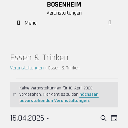
Skip
BOSENHEIM
to
Veranstaltungen
content
Menu
SEAR
Essen & Trinken
Veranstaltungen
Essen & Trinken
Veranstaltungen
Keine Veranstaltungen für 16. April 2026
für
vorgesehen. Hier geht es zu den
nächsten
H
16.
bevorstehenden Veranstaltungen
.
i
April
n
2026
16.04.2026
w
V
V
S
T
e
e
e
u
D